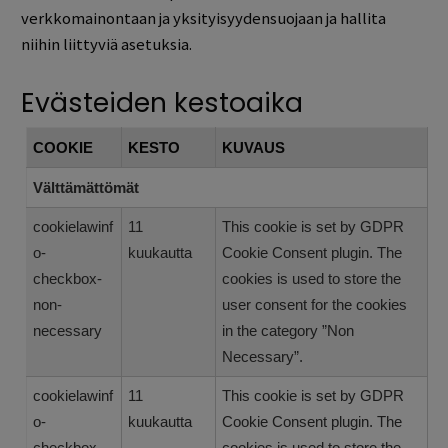
verkkomainontaan ja yksityisyydensuojaan ja hallita
niihin liittyviä asetuksia.
Evästeiden kestoaika
COOKIE
KESTO
KUVAUS
Välttämättömät
cookielawinf
11
This cookie is set by GDPR
o-
kuukautta
Cookie Consent plugin. The
checkbox-
cookies is used to store the
non-
user consent for the cookies
necessary
in the category ”Non
Necessary”.
cookielawinf
11
This cookie is set by GDPR
o-
kuukautta
Cookie Consent plugin. The
checkbox-
cookies is used to store the