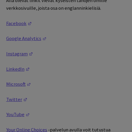
Alla olevat linkit vievät kyseisten tahojen omille
verkkosivuille, joista osa on englanninkielisiä.
(Opens in a new window)
Facebook
(Opens in a new window)
Google Analytics
(Opens in a new window)
Instagram
(Opens in a new window)
LinkedIn
(Opens in a new window)
Microsoft
(Opens in a new window)
Twitter
(Opens in a new window)
YouTube
Your Online Choices
-palvelun avulla voit tutustua