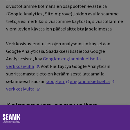
sivustollamme kolmansien osapuolten evästeitä
(Google Analytics, Siteimprove), joiden avulla saamme
tietoja esimerkiksi sivustomme käytöstä, sivustollamme
vierailevien käyttäjien päätelaitteista ja selaimesta.
Verkkosivuvierailutietojen analysointiin käytetään
Google Analyticsia. Saadaksesi lisätietoa Google
Analyticsista, käy
Googlen englanninkielisellä
(Opens in a new window)
verkkosivulla
. Voit kieltäytyä Google Analyticsin
suorittamasta tietojen keräämisestä lataamalla
(Opens in a new window)
(Opens
selaimeesi lisäosan
Googlen
englanninkieliseltä
(Opens in a new window)
verkkosivulta.
Kolmansien osapuolten
yhteisöliitännäiset ja
markkinoinnin