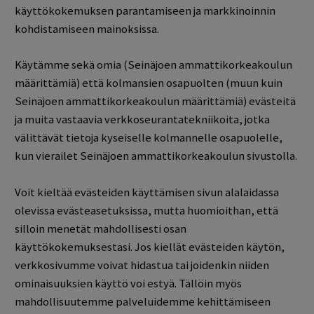
käyttökokemuksen parantamiseen ja markkinoinnin
kohdistamiseen mainoksissa.
Käytämme sekä omia (Seinäjoen ammattikorkeakoulun
määrittämiä) että kolmansien osapuolten (muun kuin
Seinäjoen ammattikorkeakoulun määrittämiä) evästeitä
ja muita vastaavia verkkoseurantatekniikoita, jotka
välittävät tietoja kyseiselle kolmannelle osapuolelle,
kun vierailet Seinäjoen ammattikorkeakoulun sivustolla.
Voit kieltää evästeiden käyttämisen sivun alalaidassa
olevissa evästeasetuksissa, mutta huomioithan, että
silloin menetät mahdollisesti osan
käyttökokemuksestasi. Jos kiellät evästeiden käytön,
verkkosivumme voivat hidastua tai joidenkin niiden
ominaisuuksien käyttö voi estyä. Tällöin myös
mahdollisuutemme palveluidemme kehittämiseen