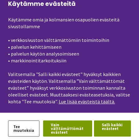
Käytämme evästeitä
kohdentaminen
Käytämme omia ja kolmansien osapuolien evästeitä
Sivuillamme on linkkejä kolmansien osapuolten
sivustollamme
palveluihin sekä yhteisöliitännäisiä, kuten Facebook,
Twitter, Instagram, LinkedIn, Google ja YouTube. Näiden
• verkkosivuston välttämättömiin toimintoihin
sisältö tulee suoraan kolmansien osapuolten palveluista
• palvelun kehittämiseen
ja nämä kolmannet osapuolet voivat kerätä tietoa
• palvelun käytön analysoimiseen
kävijän vierailusta kulloinkin voimassa olevien
• markkinointitarkoituksiin
yksityisyydensuojaa koskevien ehtojensa mukaisesti.
Valitsemalla "Salli kaikki evästeet" hyväksyt kaikkien
evästeiden käytön. Valitsemalla ”Vain välttämättömät
Käytämme kolmansien osapuolten evästeitä myös
evästeet” hyväksyt verkkosivuston toiminnan kannalta
markkinoinnin kohdentamiseen sekä lähettämiemme
oleelliset evästeet. Muuttaaksesi evästeasetuksia, valitse
sähköpostien ja uutiskirjeiden seuraamiseen, koska
kohta "Tee muutoksia".
Lue lisää evästeistä täältä.
haluamme varmistaa viestinnän toimivuuden ja sen, että
saat meiltä vain sinua kiinnostavaa viestintää. Tästä
syystä voimme käyttää evästeitä tai muita
Vain
Salli kaikki
Tee
välttämättömät
evästeet
muutoksia
seurantatekniikoita myös sähköposteissa. Se tarkoittaa,
evästeet