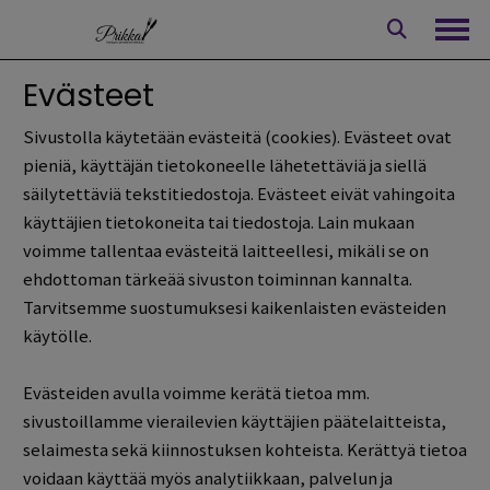
Siirry
sisältöön
Avaa
Evästeet
Sivustolla käytetään evästeitä (cookies). Evästeet ovat
pieniä, käyttäjän tietokoneelle lähetettäviä ja siellä
säilytettäviä tekstitiedostoja. Evästeet eivät vahingoita
käyttäjien tietokoneita tai tiedostoja. Lain mukaan
voimme tallentaa evästeitä laitteellesi, mikäli se on
ehdottoman tärkeää sivuston toiminnan kannalta.
Tarvitsemme suostumuksesi kaikenlaisten evästeiden
käytölle.
Evästeiden avulla voimme kerätä tietoa mm.
sivustoillamme vierailevien käyttäjien päätelaitteista,
selaimesta sekä kiinnostuksen kohteista. Kerättyä tietoa
voidaan käyttää myös analytiikkaan, palvelun ja