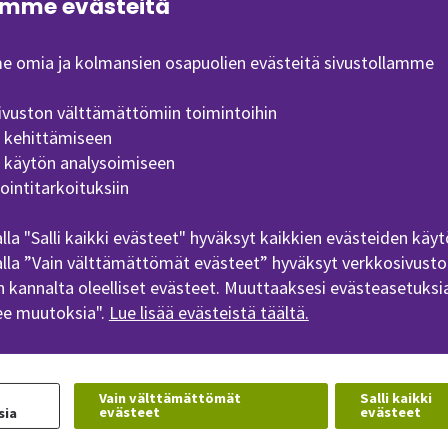
mme evästeitä
 omia ja kolmansien osapuolien evästeitä sivustollamme
ivuston välttämättömiin toimintoihin
Kuva
Kuva
n kehittämiseen
n käytön analysoimiseen
ointitarkoituksiin
lla "Salli kaikki evästeet" hyväksyt kaikkien evästeiden käyt
lla ”Vain välttämättömät evästeet” hyväksyt verkkosivusto
 kannalta oleelliset evästeet. Muuttaaksesi evästeasetuksia
ee muutoksia".
Lue lisää evästeistä täältä.
Kuva
Kuva
Vain välttämättömät
Salli kaikki
evästeet
evästeet
sia