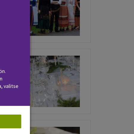
Kuva
ön.
n
, valitse
Kuva