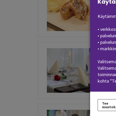
Käytä
Käytämme
• verkkos
Kuva
• palvelu
• palvelu
• markkin
Valitsema
Valitsema
toiminnan
kohta "T
Kuva
Tee
muutok