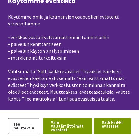
Käytämme evästeitä
Varmimmin sähköpostitse
osoitteeseen: prikka.ravintola(at)seamk.fi
Käytämme omia ja kolmansien osapuolien evästeitä
puh. 040 680 7272
sivustollamme
Ravintola Prikan käyntiosoite
• verkkosivuston välttämättömiin toimintoihin
• palvelun kehittämiseen
Frami E, Kampusranta 11
• palvelun käytön analysoimiseen
60320 Seinäjoki
• markkinointitarkoituksiin
Valitsemalla "Salli kaikki evästeet" hyväksyt kaikkien
Postiosoite
evästeiden käytön. Valitsemalla ”Vain välttämättömät
evästeet” hyväksyt verkkosivuston toiminnan kannalta
Opetusravintola Prikka
oleelliset evästeet. Muuttaaksesi evästeasetuksia, valitse
Seinäjoen ammattikorkeakoulu
kohta "Tee muutoksia".
Lue lisää evästeistä täältä.
PL 412
60101 Seinäjoki
Vain
Salli kaikki
Tee
välttämättömät
evästeet
muutoksia
evästeet
Jaa: