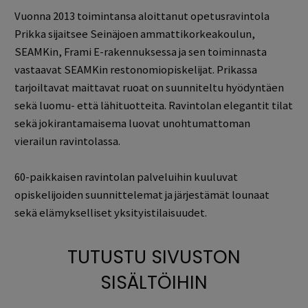
Vuonna 2013 toimintansa aloittanut opetusravintola
Prikka sijaitsee Seinäjoen ammattikorkeakoulun,
SEAMKin, Frami E-rakennuksessa ja sen toiminnasta
vastaavat SEAMKin restonomiopiskelijat. Prikassa
tarjoiltavat maittavat ruoat on suunniteltu hyödyntäen
sekä luomu- että lähituotteita. Ravintolan elegantit tilat
sekä jokirantamaisema luovat unohtumattoman
vierailun ravintolassa.
60-paikkaisen ravintolan palveluihin kuuluvat
opiskelijoiden suunnittelemat ja järjestämät lounaat
sekä elämykselliset yksityistilaisuudet.
TUTUSTU SIVUSTON
SISÄLTÖIHIN