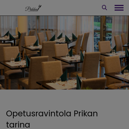
Siirry
sisältöön
Avaa
Opetusravintola Prikan
tarina