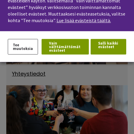
evästeiden käytön. Valitsemalla ”Vain välttämättömät
Avoinna
evästeet” hyväksyt verkkosivuston toiminnan kannalta
oleelliset evästeet. Muuttaaksesi evästeasetuksia, valitse
kohta "Tee muutoksia".
Lue lisää evästeistä täältä.
Vain
Salli kaikki
Tee
välttämättömät
evästeet
muutoksia
evästeet
Yhteystiedot